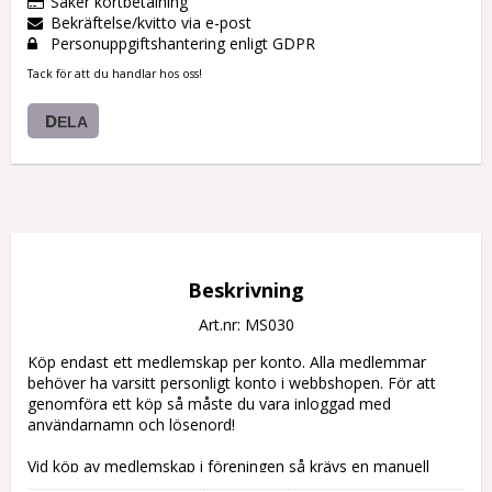
Säker kortbetalning
Bekräftelse/kvitto via e-post
Personuppgiftshantering enligt GDPR
Tack för att du handlar hos oss!
DELA
Beskrivning
Art.nr: MS030
Köp endast ett medlemskap per konto. Alla medlemmar 
behöver ha varsitt personligt konto i webbshopen. För att 
genomföra ett köp så måste du vara inloggad med 
användarnamn och lösenord!

Vid köp av medlemskap i föreningen så krävs en manuell 
handläggning från oss för att aktivera/uppdatera ditt 